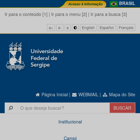
BRASIL
Ir para o conteúdo [1]
|
Ir para o menu [2]
|
Ir para a busca [3]
a+
a-
a
English
Español
Français
Página Inicial
|
WEBMAIL
|
Mapa do Site
Institucional
Campi