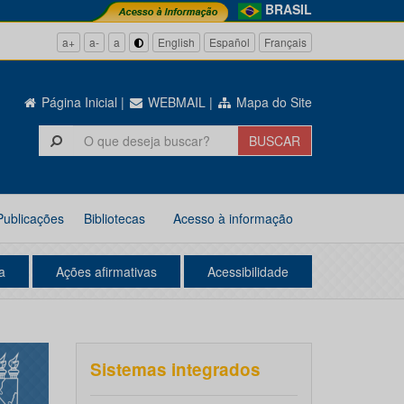
BRASIL
a+
a-
a
English
Español
Français
Página Inicial
|
WEBMAIL
|
Mapa do Site
Publicações
Bibliotecas
Acesso à informação
a
Ações afirmativas
Acessibilidade
Sistemas integrados