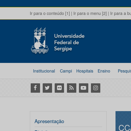
Ir para o conteúdo [1]
|
Ir para o menu [2]
|
Ir para a b
Institucional
Campi
Hospitais
Ensino
Pesqui
Facebook
Twitter
Flickr
RSS
Youtube
Instagram
Apresentação
CC