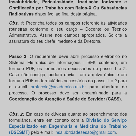
Insalubridade, Periculosidade, Irradiação Ionizante e
Gratificação por Trabalho com Raios-X Ou Substâncias
Radioativas
disponível ao final desta página.
Obs. 1
: Preencha todos os campos referente às atividades
rotineiras conforme o seu cargo – Docente ou Técnico
Administrativo. Assine nos campos apropriados. Solicite a
assinatura do seu chefe imediato e da Diretoria.
Passo 3
: O requerente deve abrir processo eletrônico no
Sistema Eletrônico de Informações - SEI!, contendo, em
formato PDF, os formulários necessários do passo 1 e 2.
Caso não consiga, poderá enviar em arquivo único e em
formato PDF os formulários necessários do passo 1 e 2 para
o e-mail
protocolo@academico.ufs.br
para abertura de
processo. O processo deve ser encaminhado para a
Coordenação de Atenção à Saúde do Servidor (CASS)
.
Obs. 2:
Em caso de dúvidas quanto ao preenchimento dos
formulários, entre em contato com a
Divisão do Serviço
Especializado em Engenharia e Medicina do Trabalho
(DSESMT)
pelo e-mail:
insalubridadesesao@gmail.com
.