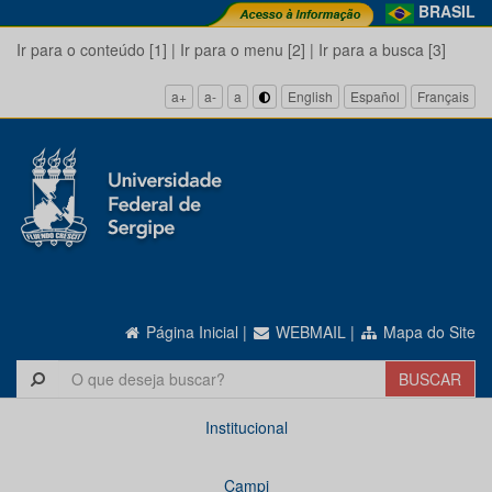
BRASIL
Ir para o conteúdo [1]
|
Ir para o menu [2]
|
Ir para a busca [3]
a+
a-
a
English
Español
Français
Página Inicial
|
WEBMAIL
|
Mapa do Site
Institucional
Campi