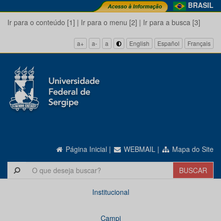
BRASIL
Ir para o conteúdo [1]
|
Ir para o menu [2]
|
Ir para a busca [3]
a+
a-
a
English
Español
Français
Página Inicial
|
WEBMAIL
|
Mapa do Site
Institucional
Campi