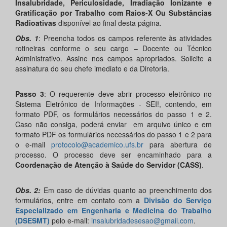
Insalubridade, Periculosidade, Irradiação Ionizante e
Gratificação por Trabalho com Raios-X Ou Substâncias
Radioativas
disponível ao final desta página.
Obs. 1
: Preencha todos os campos referente às atividades
rotineiras conforme o seu cargo – Docente ou Técnico
Administrativo. Assine nos campos apropriados. Solicite a
assinatura do seu chefe imediato e da Diretoria.
Passo 3
: O requerente deve abrir processo eletrônico no
Sistema Eletrônico de Informações - SEI!, contendo, em
formato PDF, os formulários necessários do passo 1 e 2.
Caso não consiga, poderá enviar em arquivo único e em
formato PDF os formulários necessários do passo 1 e 2 para
o e-mail
protocolo@academico.ufs.br
para abertura de
processo. O processo deve ser encaminhado para a
Coordenação de Atenção à Saúde do Servidor (CASS)
.
Obs. 2:
Em caso de dúvidas quanto ao preenchimento dos
formulários, entre em contato com a
Divisão do Serviço
Especializado em Engenharia e Medicina do Trabalho
(DSESMT)
pelo e-mail:
insalubridadesesao@gmail.com
.