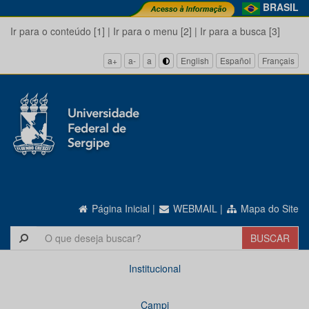
BRASIL
Ir para o conteúdo [1]
|
Ir para o menu [2]
|
Ir para a busca [3]
a+
a-
a
English
Español
Français
Página Inicial
|
WEBMAIL
|
Mapa do Site
Institucional
Campi