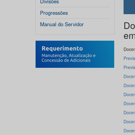
Divisões
Progressões
Do
Manual do Servidor
em
Docen
Previ
Previ
Docen
Docen
Docen
Docen
Docen
Docen
Docen