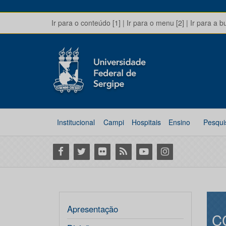
Ir para o conteúdo [1]
|
Ir para o menu [2]
|
Ir para a b
Institucional
Campi
Hospitais
Ensino
Pesqui
Facebook
Twitter
Flickr
RSS
Youtube
Instagram
Apresentação
C