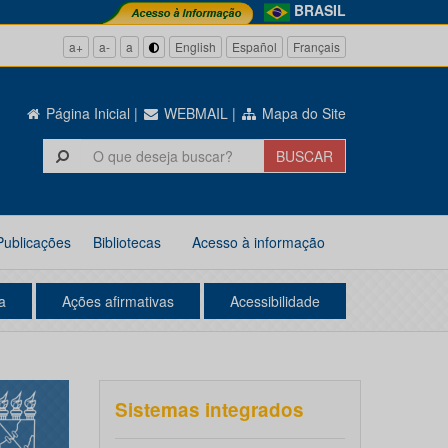
BRASIL
a+
a-
a
English
Español
Français
Página Inicial
|
WEBMAIL
|
Mapa do Site
Publicações
Bibliotecas
Acesso à informação
a
Ações afirmativas
Acessibilidade
Sistemas integrados