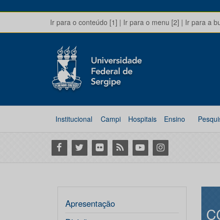
Ir para o conteúdo [1]
|
Ir para o menu [2]
|
Ir para a b
Institucional
Campi
Hospitais
Ensino
Pesqui
Facebook
Twitter
Flickr
RSS
Youtube
Instagram
Apresentação
C