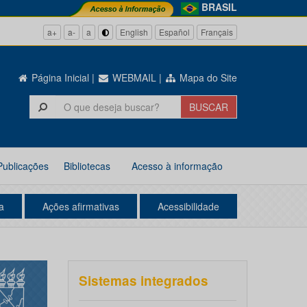
BRASIL
a+
a-
a
English
Español
Français
Página Inicial
|
WEBMAIL
|
Mapa do Site
Publicações
Bibliotecas
Acesso à informação
a
Ações afirmativas
Acessibilidade
Sistemas integrados