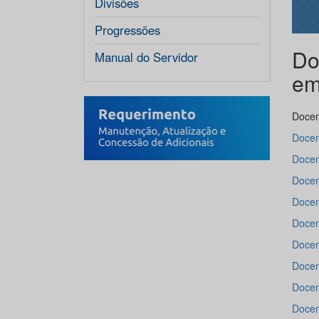
Divisões
Progressões
Do
Manual do Servidor
em
Docen
Docen
Docen
Docen
Docen
Docen
Docen
Docen
Docen
Docen