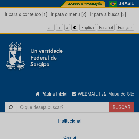
BRASIL
Ir para o conteúdo [1]
|
Ir para o menu [2]
|
Ir para a busca [3]
a+
a-
a
English
Español
Français
Página Inicial
|
WEBMAIL
|
Mapa do Site
Institucional
Campi