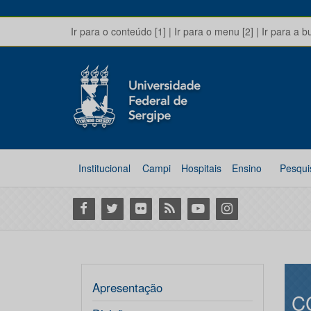
Ir para o conteúdo [1]
|
Ir para o menu [2]
|
Ir para a b
Institucional
Campi
Hospitais
Ensino
Pesqui
Facebook
Twitter
Flickr
RSS
Youtube
Instagram
Apresentação
C