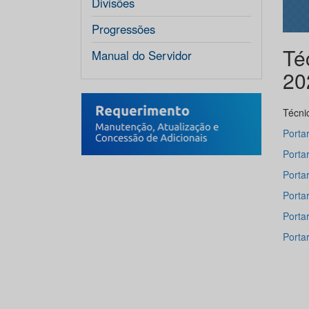
Divisões
Progressões
Té
Manual do Servidor
20
Técni
Porta
Porta
Porta
Porta
Porta
Porta