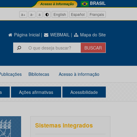
BRASIL
a+
a-
a
English
Español
Français
Página Inicial
|
WEBMAIL
|
Mapa do Site
Publicações
Bibliotecas
Acesso à informação
a
Ações afirmativas
Acessibilidade
Sistemas integrados